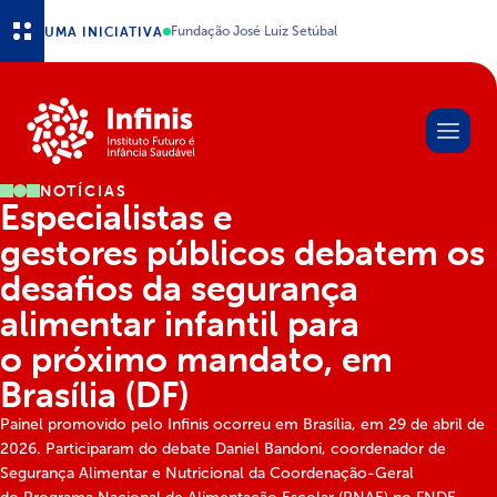
Ir para o conteúdo principal
UMA INICIATIVA
Fundação José Luiz Setúbal
NOTÍCIAS
Especialistas e
gestores públicos debatem os
desafios da segurança
alimentar infantil para
o próximo mandato, em
Brasília (DF)
Painel promovido pelo Infinis ocorreu em Brasília, em 29 de abril de
2026. Participaram do debate Daniel Bandoni, coordenador de
Segurança Alimentar e Nutricional da Coordenação-Geral