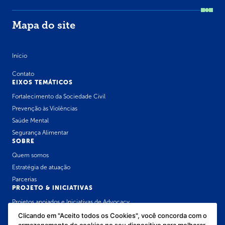
Mapa do site
Início
Contato
EIXOS TEMÁTICOS
Fortalecimento da Sociedade Civil
Prevenção às Violências
Saúde Mental
Segurança Alimentar
SOBRE
Quem somos
Estratégia de atuação
Parcerias
PROJETO & INICIATIVAS
Projetos apoiados e Iniciativas de Advocacy
Prêmio de Comunicação José Luiz Setúbal
Clicando em "Aceito todos os Cookies", você concorda com o