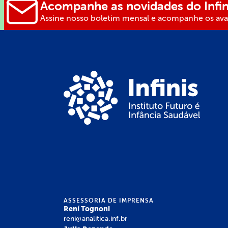
Acompanhe as novidades do Infin
Assine nosso boletim mensal e acompanhe os avan
ASSESSORIA DE IMPRENSA
Rení Tognoni
reni@analitica.inf.br