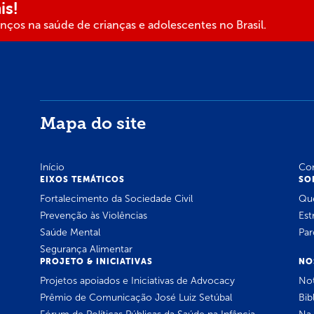
is!
ços na saúde de crianças e adolescentes no Brasil.
Mapa do site
Início
Co
EIXOS TEMÁTICOS
SO
Fortalecimento da Sociedade Civil
Qu
Prevenção às Violências
Est
Saúde Mental
Par
Segurança Alimentar
PROJETO & INICIATIVAS
NO
Projetos apoiados e Iniciativas de Advocacy
Not
Prêmio de Comunicação José Luiz Setúbal
Bib