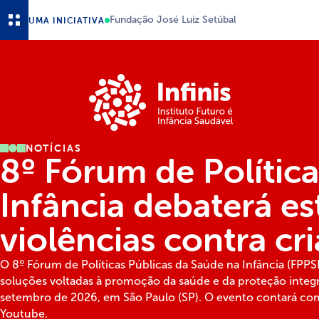
Ir para o conteúdo principal
Fundação José Luiz Setúbal
UMA INICIATIVA
NOTÍCIAS
8º Fórum de Polític
Infância debaterá es
violências contra cr
O 8º Fórum de Políticas Públicas da Saúde na Infância (FPPS
soluções voltadas à promoção da saúde e da proteção integr
setembro de 2026, em São Paulo (SP). O evento contará com
Youtube.