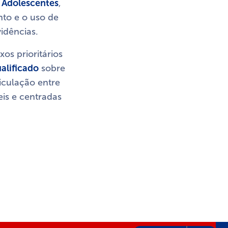
e Adolescentes
,
nto e o uso de
vidências.
os prioritários
alificado
sobre
iculação entre
eis e centradas