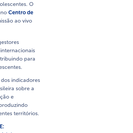
olescentes. O
, no
Centro de
issão ao vivo
gestores
internacionais
ntribuindo para
lescentes.
 dos indicadores
ileira sobre a
nção e
 produzindo
ntes territórios.
E: