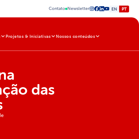
Contato
Newsletter
EN
PT
s
Projetos & Iniciativas
Nossos conteúdos
 na
nção das
s
de