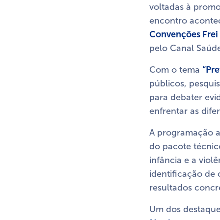
voltadas à promo
encontro aconte
Convenções Frei
pelo Canal Saúd
Com o tema
“Pre
públicos, pesqui
para debater evid
enfrentar as dif
A programação abo
do pacote técni
infância e a viol
identificação de
resultados concr
Um dos destaque