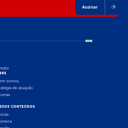
Assinar
ntato
BRE
em somos
ratégia de atuação
cerias
SSOS CONTEÚDOS
ícias
lioteca