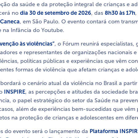
ção da saúde e da proteção integral de crianças e ad
cerá no
dia 30 de setembro de 2026
, das
8h30 às 17h
 Caneca
, em São Paulo. O evento contará com transm
e na Infância do Youtube.
venção às violências”
, o Fórum reunirá especialistas, 
sadores e representantes de organizações nacionais e 
ências, políticas públicas e experiências que vêm co
erentes formas de violência que afetam crianças e ado
rdará o cenário atual da violência no Brasil a partir
co
INSPIRE
, as percepções e atitudes da sociedade bras
ência, o papel estratégico do setor da Saúde na preve
 casos, além de experiências bem-sucedidas que vêm
etos na proteção de crianças e adolescentes em difere
s do evento será o lançamento da
Plataforma INSPIR